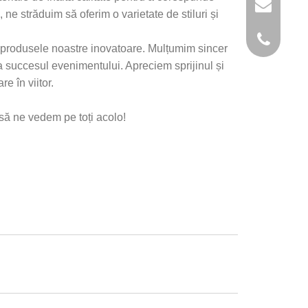
ne străduim să oferim o varietate de stiluri și
tru produsele noastre inovatoare. Mulțumim sincer
a succesul evenimentului. Apreciem sprijinul și
e în viitor.
să ne vedem pe toți acolo!