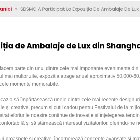
aniei
SEISMO A Participat La Expoziția De Ambalaje De Lux
ziția de Ambalaje de Lux din Shangh
ă facem parte din unul dintre cele mai importante evenimente din
 mai multor zile, expoziția atrage anual aproximativ 50.000-60.
a acele momente memorabile.
azia să împărtășească unele dintre cele mai recente designuri a
urale și creative, precum și cutii cadou pentru Festivalul de la mi
trat eforturile noastre continue de inovație și înțelegerea tendin
nfortabilă și să stârnească interesul vizitatorilor, oferindu-ne no
i proaspete și creative, încorporează concepte avansate și mate