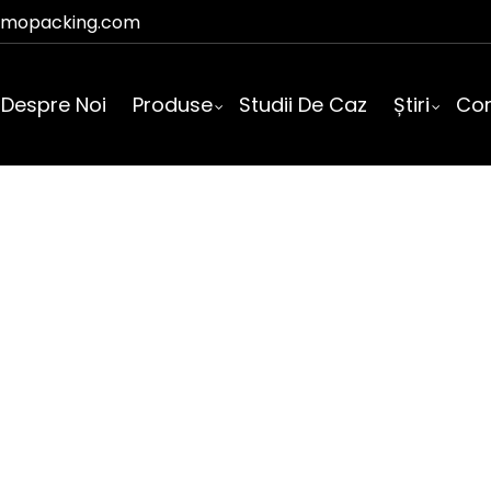
smopacking.com
Despre Noi
Produse
Studii De Caz
Știri
Con