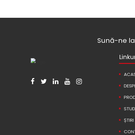
Sună-ne la
Linku
ACA
DESP
PRO
STUD
ȘTIRI
CON