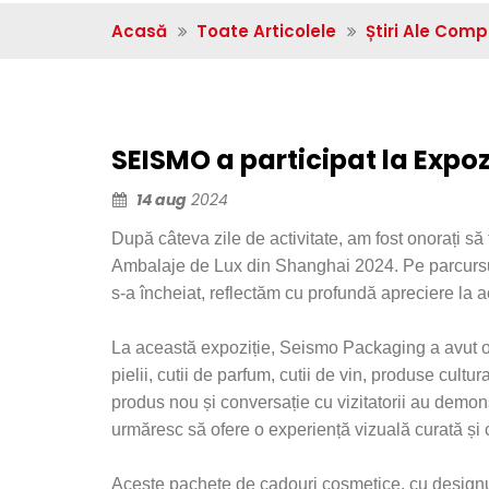
Acasă
Toate Articolele
Știri Ale Comp
SEISMO a participat la Expo
14 aug
2024
După câteva zile de activitate, am fost onorați s
Ambalaje de Lux din Shanghai 2024. Pe parcursul
s-a încheiat, reflectăm cu profundă apreciere l
La această expoziție, Seismo Packaging a avut oc
pielii, cutii de parfum, cutii de vin, produse cult
produs nou și conversație cu vizitatorii au demons
urmăresc să ofere o experiență vizuală curată și co
Aceste pachete de cadouri cosmetice, cu designur