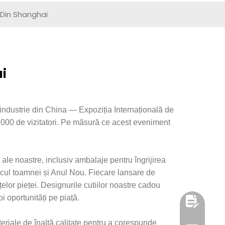
 Din Shanghai
ai
 industrie din China — Expoziția Internațională de
000 de vizitatori. Pe măsură ce acest eveniment
le noastre, inclusiv ambalaje pentru îngrijirea
jlocul toamnei și Anul Nou. Fiecare lansare de
țelor pieței. Designurile cutiilor noastre cadou
i oportunități pe piață.
riale de înaltă calitate pentru a corespunde