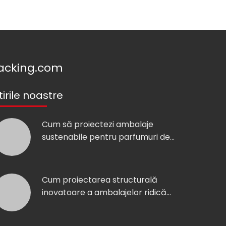
acking.com
tirile noastre
Cum să proiectezi ambalaje
sustenabile pentru parfumuri de
lux: Un studiu de caz pentru
branduri de parfumuri de nișă
Cum proiectarea structurală
inovatoare a ambalajelor ridică
experiența de despachetare a
ambalajelor parfumate de lux