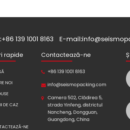
:
+86 139 1001 8163
E-mail:
info@seismop
ri rapide
Contactează-ne
Ș
+86 139 1001 8163
SĂ
RE NOI
info@seismopacking.com
DUSE
Camera 502, Clădirea 5,
II DE CAZ
strada Yinfeng, districtul
Nancheng, Dongguan,
Guangdong, China
TACTEAZĂ-NE