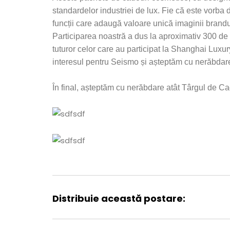
standardelor industriei de lux. Fie că este vorba d
funcții care adaugă valoare unică imaginii bran
Participarea noastră a dus la aproximativ 300 de n
tuturor celor care au participat la Shanghai Luxu
interesul pentru Seismo și așteptăm cu nerăbdare 
În final, așteptăm cu nerăbdare atât Târgul de C
Distribuie această postare: