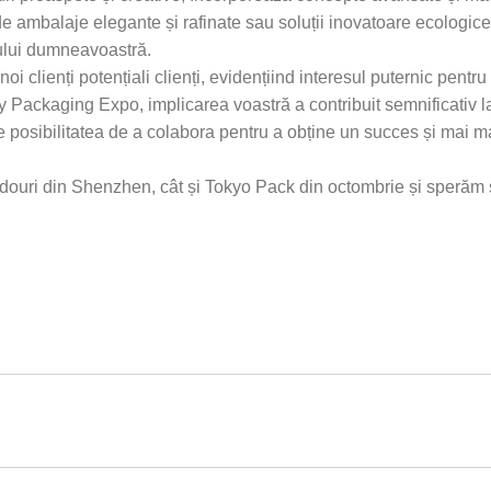
e ambalaje elegante și rafinate sau soluții inovatoare ecologice, 
dului dumneavoastră.
oi clienți potențiali clienți, evidențiind interesul puternic pen
ry Packaging Expo, implicarea voastră a contribuit semnificativ l
posibilitatea de a colabora pentru a obține un succes și mai mar
adouri din Shenzhen, cât și Tokyo Pack din octombrie și sperăm 